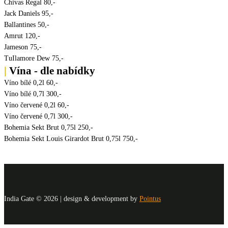
Chivas Regal
80,-
Jack Daniels
95,-
Ballantines
50,-
Amrut
120,-
Jameson
75,-
TuIlamore Dew
75,-
|
Vína - dle nabídky
Víno bílé 0,2l
60,-
Víno bílé 0,7l
300,-
Víno červené 0,2l
60,-
Víno červené 0,7l
300,-
Bohemia Sekt Brut 0,75l
250,-
Bohemia Sekt Louis Girardot Brut 0,75l
750,-
India Gate © 2026 | design & development by
Pointus