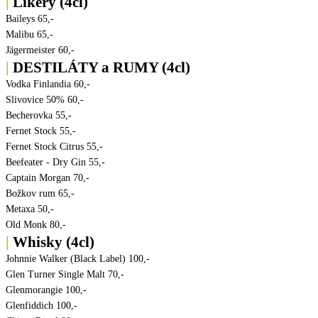
|
Likéry (4cl)
Baileys
65,-
Malibu
65,-
Jägermeister
60,-
|
DESTILÁTY a RUMY (4cl)
Vodka Finlandia
60,-
Slivovice 50%
60,-
Becherovka
55,-
Fernet Stock
55,-
Fernet Stock Citrus
55,-
Beefeater - Dry Gin
55,-
Captain Morgan
70,-
Božkov rum
65,-
Metaxa
50,-
Old Monk
80,-
|
Whisky (4cl)
Johnnie Walker (Black Label)
100,-
Glen Turner Single Malt
70,-
Glenmorangie
100,-
Glenfiddich
100,-