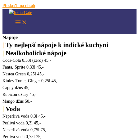
Přeskočit na obsah
Nápoje
|
Ty nejlepší nápoje k indické kuchyni
|
Nealkoholické nápoje
Coca-Cola 0,33l (zero)
45,-
Fanta, Sprite 0,33l
45,-
Nestea Green 0,25l
45,-
Kinley Tonic, Ginger 0,25l
45,-
Cappy džus
45,-
Rubicon džusy
45,-
Mango džus
50,-
|
Voda
Neperlivá voda 0,3l
45,-
Perlivá voda 0,3l
45,-
Neperlivá voda 0,75l
75,-
Perlivá voda 0,75l
75,-