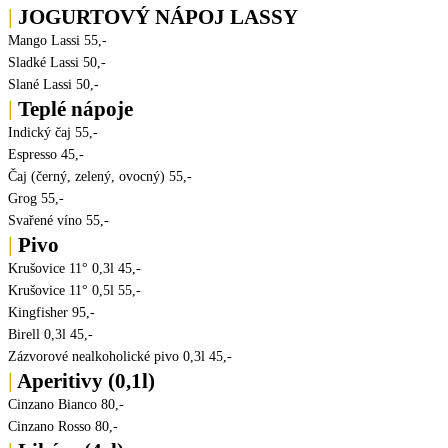
|
JOGURTOVÝ NÁPOJ LASSY
Mango Lassi
55,-
Sladké Lassi
50,-
Slané Lassi
50,-
|
Teplé nápoje
Indický čaj
55,-
Espresso
45,-
Čaj (černý, zelený, ovocný)
55,-
Grog
55,-
Svařené víno
55,-
|
Pivo
Krušovice 11° 0,3l
45,-
Krušovice 11° 0,5l
55,-
Kingfisher
95,-
Birell 0,3l
45,-
Zázvorové nealkoholické pivo 0,3l
45,-
|
Aperitivy (0,1l)
Cinzano Bianco
80,-
Cinzano Rosso
80,-